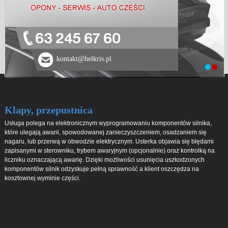
63 245 67 60
kontakt@helkris.pl
Klapy, przepustnica
Usługa polega na elektronicznym wyprogramowaniu komponentów silnika,
które ulegają awarii, spowodowanej zanieczyszczeniem, osadzaniem się
nagaru, lub przerwą w obwodzie elektrycznym. Usterka objawia się błędami
zapisanymi w sterowniku, trybem awaryjnym (opcjonalnie) oraz kontrolką na
liczniku oznaczającą awarię. Dzięki możliwości usunięcia uszkodzonych
komponentów silnik odzyskuje pełną sprawność a klient oszczędza na
kosztownej wyminie części.