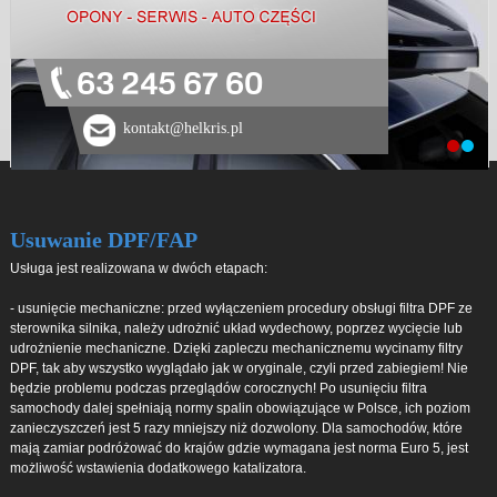
63 245 67 60
kontakt@helkris.pl
Usuwanie DPF/FAP
Usługa jest realizowana w dwóch etapach:
- usunięcie mechaniczne: przed wyłączeniem procedury obsługi filtra DPF ze
sterownika silnika, należy udrożnić układ wydechowy, poprzez wycięcie lub
udrożnienie mechaniczne. Dzięki zapleczu mechanicznemu wycinamy filtry
DPF, tak aby wszystko wyglądało jak w oryginale, czyli przed zabiegiem! Nie
będzie problemu podczas przeglądów corocznych! Po usunięciu filtra
samochody dalej spełniają normy spalin obowiązujące w Polsce, ich poziom
zanieczyszczeń jest 5 razy mniejszy niż dozwolony. Dla samochodów, które
mają zamiar podróżować do krajów gdzie wymagana jest norma Euro 5, jest
możliwość wstawienia dodatkowego katalizatora.