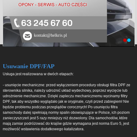
63 245 67 60
kontakt@helkris.pl
Usuwanie DPF/FAP
Usługa jest realizowana w dwóch etapach:
- usunięcie mechaniczne: przed wyłączeniem procedury obsługi filtra DPF ze
sterownika silnika, należy udrożnić układ wydechowy, poprzez wycięcie lub
udrożnienie mechaniczne. Dzięki zapleczu mechanicznemu wycinamy filtry
DPF, tak aby wszystko wyglądało jak w oryginale, czyli przed zabiegiem! Nie
będzie problemu podczas przeglądów corocznych! Po usunięciu filtra
samochody dalej spełniają normy spalin obowiązujące w Polsce, ich poziom
zanieczyszczeń jest 5 razy mniejszy niż dozwolony. Dla samochodów, które
mają zamiar podróżować do krajów gdzie wymagana jest norma Euro 5, jest
możliwość wstawienia dodatkowego katalizatora.