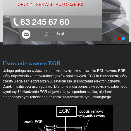
63 245 67 60
kontakt@helkris.pl
Usuwanie zaworu EGR
Usługa polega na wyłączeniu elektronicznym w sterowniku ECU zaworu EGR,
który odpowiada za recyrkulacje gazów spalinowych. EGR to komponent, który
często ulega zanieczyszczeniu, zatarciu lub uszkodzeniu elektronicznemu.
Dzięki możliwości usunięcia go, klient nie musi ponosić wysokich kosztów jego
wymiany. Uszkodzenie EGR objawia się szarpaniem silnika, błędami
diagnostycznymi (check engine) oraz załączaniem trybu awaryjnego.