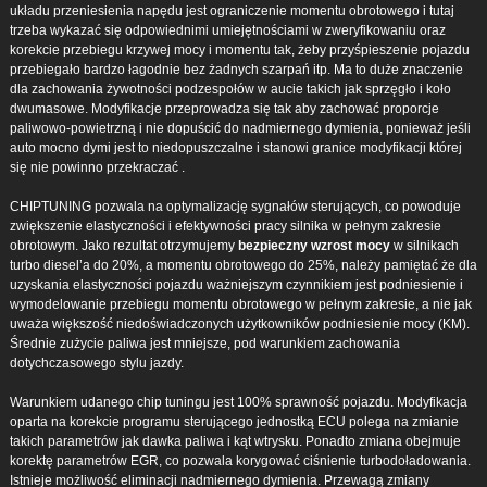
układu przeniesienia napędu jest ograniczenie momentu obrotowego i tutaj
trzeba wykazać się odpowiednimi umiejętnościami w zweryfikowaniu oraz
korekcie przebiegu krzywej mocy i momentu tak, żeby przyśpieszenie pojazdu
przebiegało bardzo łagodnie bez żadnych szarpań itp. Ma to duże znaczenie
dla zachowania żywotności podzespołów w aucie takich jak sprzęgło i koło
dwumasowe. Modyfikacje przeprowadza się tak aby zachować proporcje
paliwowo-powietrzną i nie dopuścić do nadmiernego dymienia, ponieważ jeśli
auto mocno dymi jest to niedopuszczalne i stanowi granice modyfikacji której
się nie powinno przekraczać .
CHIPTUNING pozwala na optymalizację sygnałów sterujących, co powoduje
zwiększenie elastyczności i efektywności pracy silnika w pełnym zakresie
obrotowym. Jako rezultat otrzymujemy
bezpieczny wzrost mocy
w silnikach
turbo diesel’a do 20%, a momentu obrotowego do 25%, należy pamiętać że dla
uzyskania elastyczności pojazdu ważniejszym czynnikiem jest podniesienie i
wymodelowanie przebiegu momentu obrotowego w pełnym zakresie, a nie jak
uważa większość niedoświadczonych użytkowników podniesienie mocy (KM).
Średnie zużycie paliwa jest mniejsze, pod warunkiem zachowania
dotychczasowego stylu jazdy.
Warunkiem udanego chip tuningu jest 100% sprawność pojazdu. Modyfikacja
oparta na korekcie programu sterującego jednostką ECU polega na zmianie
takich parametrów jak dawka paliwa i kąt wtrysku. Ponadto zmiana obejmuje
korektę parametrów EGR, co pozwala korygować ciśnienie turbodoładowania.
Istnieje możliwość eliminacji nadmiernego dymienia. Przewagą zmiany