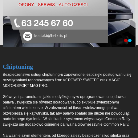
63 245 67 60
kontakt@helkris.pl
Chiptuning
Bezpieczeństwo usługi chiptuning-u zapewnione jest dzięki posługiwaniu się
rozwiązaniami renomowanych firm: VCPOWER SWIFTEC oraz MAGIC
MOTORSPORT MAG PRO.
Głównymi parametrami, jakie modyfikujemy w oprogramowaniu to, dawka
paliwa , zwiększa się również doładowanie, co skutkuje zwiększonym
ciśnieniem w kolektorze. W zależności od ilości zwiększonego paliwa ,
przyśpiesza się kąt wtrysku, tak aby paliwo spalało się dłużej nie powodując
nadmiernego dymienia. W silnikach z systemem wtryskowym Common Raily
zwiększa się dodatkowo ciśnienie paliwa na głównej szynie Common Raily.
Najważniejszym elementem, od którego zależy bezpieczeństwo silnika oraz