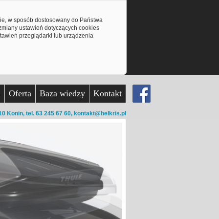
mie, w sposób dostosowany do Państwa
z zmiany ustawień dotyczących cookies
awień przeglądarki lub urządzenia
a
Oferta
Baza wiedzy
Kontakt
10 Konin,
tel. 63 245 67 60,
kontakt@helkris.pl