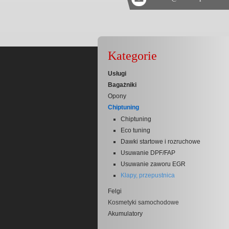
Kategorie
Usługi
Bagażniki
Opony
Chiptuning
Chiptuning
Eco tuning
Dawki startowe i rozruchowe
Usuwanie DPF/FAP
Usuwanie zaworu EGR
Klapy, przepustnica
Felgi
Kosmetyki samochodowe
Akumulatory