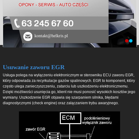
63 245 67 60
kontakt@helkris.pl
Usuwanie zaworu EGR
Usługa polega na wyłączeniu elektronicznym w sterowniku ECU zaworu EGR,
który odpowiada za recyrkulacje gazów spalinowych. EGR to komponent, który
często ulega zanieczyszczeniu, zatarciu lub uszkodzeniu elektronicznemu.
Dzięki możliwości usunięcia go, klient nie musi ponosić wysokich kosztów jego
wymiany. Uszkodzenie EGR objawia się szarpaniem silnika, błędami
diagnostycznymi (check engine) oraz załączaniem trybu awaryjnego.