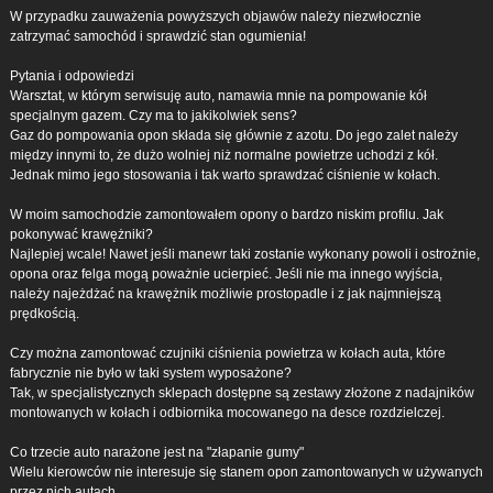
W przypadku zauważenia powyższych objawów należy niezwłocznie
zatrzymać samochód i sprawdzić stan ogumienia!
Pytania i odpowiedzi
Warsztat, w którym serwisuję auto, namawia mnie na pompowanie kół
specjalnym gazem. Czy ma to jakikolwiek sens?
Gaz do pompowania opon składa się głównie z azotu. Do jego zalet należy
między innymi to, że dużo wolniej niż normalne powietrze uchodzi z kół.
Jednak mimo jego stosowania i tak warto sprawdzać ciśnienie w kołach.
W moim samochodzie zamontowałem opony o bardzo niskim profilu. Jak
pokonywać krawężniki?
Najlepiej wcale! Nawet jeśli manewr taki zostanie wykonany powoli i ostrożnie,
opona oraz felga mogą poważnie ucierpieć. Jeśli nie ma innego wyjścia,
należy najeżdżać na krawężnik możliwie prostopadle i z jak najmniejszą
prędkością.
Czy można zamontować czujniki ciśnienia powietrza w kołach auta, które
fabrycznie nie było w taki system wyposażone?
Tak, w specjalistycznych sklepach dostępne są zestawy złożone z nadajników
montowanych w kołach i odbiornika mocowanego na desce rozdzielczej.
Co trzecie auto narażone jest na "złapanie gumy"
Wielu kierowców nie interesuje się stanem opon zamontowanych w używanych
przez nich autach.