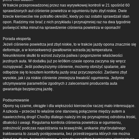
W trakcie przeprowadzonej przez nas wyrywkowej kontroli w 21 spośród 60
sprawdzonych aut ciśnienie powietrza w ogumieniu było zbyt niskie. Dwie
trzecie kierowców nie potrafiło określić, kiedy po raz ostatni sprawdzali stan
opon. Radzimy nie brać z nich przykładu i przynajmniej raz na dwa tygodnie
poświęcić kilka minut na sprawdzenie ciśnienia powietrza w oponach!
Porada eksperta
Jeżeli ciśnienie powietrza jest zbyt niskie, to w trakcie jazdy opona znacznie się
deformuje, a w konsekwencji gwałtownie wzrasta jej temperatura.
Nieuniknione skutki to wzrost zużycia paliwa i pogorszenie właściwości
jezdnych auta. W dodatku już po krótkim czasie opona zaczyna się wręcz
rozsypywać. Jeśli podwyższymy ciśnienie, możemy obniżyć spalanie, ale
odbędzie się to kosztem komfortu jazdy oraz przyczepności. Zarówno zbyt
wysokie, jak i za niskie ciśnienie zmniejsza trwałość ogumienia. Jedynie
utrzymywanie parametrów zgodnych z zaleceniami producenta auta
gwarantuje bezpieczną jazdę.
Podsumowanie
Opony są czarne, okrągłe i dla większości kierowców raczej mało interesujące.
A szkoda – przecież to właśnie one stanowią połączenie między autem a
nawierzchnią drogi! Choćby dlatego należy im się przynajmniej odrobina troski,
dbałości i uwagi. Regularna kontrola ciśnienia powietrza w ogumieniu,
ostrożność podczas najeżdżania na krawężniki, unikanie zbyt brutalnego
traktowania to zasady postępowania, bez przestrzegania których nie można