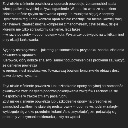
Zbyt niskie ciśnienie powietrza w oponach powoduje, że samochód spala
więcej paliwa i szybciej zużywa ogumienie. W dodatku wraz ze spadkiem
ciśnienia rośnie ryzyko rozerwania opony lub zsunięcia się jej z obręczy.
Tymczasem regularna kontrola opon nic nie kosztuje. Na niemal każdej stacji
benzynowej znaleźć można kompresor z manometrem, czyli zestaw, dzięki
któremu nie tylko sprawdzimy ciśnienie, lecz także
– w razie potrzeby – dopompujemy koła. Wystarczy poświęcić na to kilka minut
przy okazji tankowania.
Sygnały ostrzegawcze – jak reaguje samochód w przypadku spadku ciśnienia
powietrza w oponach
Kierowca, który dobrze zna swój samochód, powinien bez problemu zauważyć,
że ciśnienie powietrza
w oponach jest niewłaściwe. Towarzyszą bowiem temu zwykle objawy dość
łatwe do wychwycenia.
Zbyt niskie ciśnienie powietrza lub uszkodzenie opony na tylnej osi:samochód
gwałtownie zarzuca tyłem podczas pokonywania zakrętów i zachowuje się
niespokojnie w trakcie zmiany pasa ruchu.
Zbyt niskie ciśnienie powietrza lub uszkodzenie opony na przedniej osi:
samochód gwałtownie staje się podsterowny – opornie wchodzi w zakręty i
wyślizguje się z łuku przednimi kołami. Auto „myszkuje”, tzn. pojawiają się
problemy z utrzymaniem kierunku jazdy na wprost.