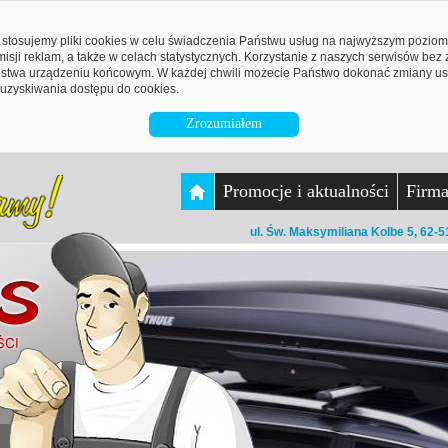
stosujemy pliki cookies w celu świadczenia Państwu usług na najwyższym pozio
emisji reklam, a także w celach statystycznych. Korzystanie z naszych serwisów be
twa urządzeniu końcowym. W każdej chwili możecie Państwo dokonać zmiany ust
uzyskiwania dostępu do cookies.
Zrozumiałem
Promocje i aktualności
Firm
ul. Św. Maksymiliana Kolbe 5, 62-5