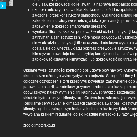
oleju zawsze prowadzi do jej awarii, a naprawa jest bardzo kos
uzupełnianie czynnika w układzie: kontrola ilości i uzupełnien
założonej przez konstruktora samochodu wydajności układu kli
zakresie temperatury we wnętrzu, a także gwarantuje prawidłow
zapewnienie dobrego smarowania sprężarki.
wymiana filtra-osuszacza: ponieważ w układzie klimatyzacji krąż
zatrzymania zanieczyszczeń, które mogą powodować uszkodzen
się w układzie klimatyzacji filtr-osuszacz dodatkowo wyłapuje 
dostają się do wnętrza układu poprzez przewody elastyczne.
klimatyzacji powoduje bardzo szybką korozję mechanizmów sp
zablokować działanie klimatyzacji lub doprowadzić do utraty je
Opisane wyżej czynności kontrolno obsługowe powinny być wykonywan
okresem wzmożonego wykorzystywania pojazdu. Specjaliści firmy Hel
coroczne oczyszczenie toru przepływu powietrza, zapewnienie odpł
parownika bakterii, zarodników grzybów i drobnoustrojów za pomo
obowiązkowo należy wymienić filtr kabinowy, sprawdzić szczelność i
układzie hydraulicznym klimatyzacji. Co dwa lata zalecana jest wymi
Regularne serwisowanie klimatyzacji zapobiega awariom i koszto
klimatyzacji, bez zakupu wymienianych elementów, to wydatek średn
wywołana brakiem regularnej opieki kosztuje nierzadko 10 razy więc
źródło: motofakty.pl