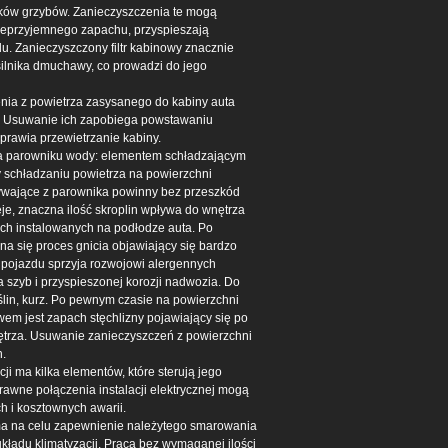
ników grzybów. Zanieczyszczenia te mogą
ieprzyjemnego zapachu, przyspieszają
u. Zanieczyszczony filtr kabinowy znacznie
silnika dmuchawy, co prowadzi do jego
enia z powietrza zasysanego do kabiny auta
i. Usuwanie ich zapobiega powstawaniu
rawia przewietrzanie kabiny.
a parowniku wody: elementem schładzającym
y schładzaniu powietrza na powierzchni
ywające z parownika powinny bez przeszkód
je, znaczna ilość skroplin wpływa do wnętrza
ch instalowanych na podłodze auta. Po
a się proces gnicia objawiający się bardzo
 pojazdu sprzyja rozwojowi alergennych
 szyb i przyspieszonej korozji nadwozia. Do
oślin, kurz. Po pewnym czasie na powierzchni
em jest zapach stęchlizny pojawiający się po
ętrza. Usuwanie zanieczyszczeń z powierzchni
.
ji ma kilka elementów, które sterują jego
rawne połączenia instalacji elektrycznej mogą
h i kosztownych awarii.
 ma na celu zapewnienie należytego smarowania
ładu klimatyzacji. Praca bez wymaganej ilości