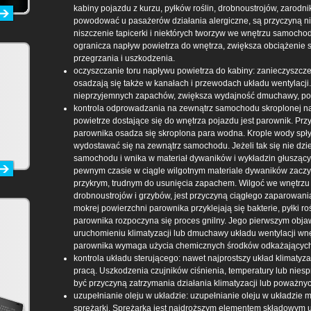
kabiny pojazdu z kurzu, pyłków roślin, drobnoustrojów, zarod
powodować u pasażerów działania alergiczne, są przyczyną n
niszczenie tapicerki i niektórych tworzyw we wnętrzu samochod
ogranicza napływ powietrza do wnętrza, zwiększa obciążenie 
przegrzania i uszkodzenia.
oczyszczanie toru napływu powietrza do kabiny: zanieczyszcz
osadzają się także w kanałach i przewodach układu wentylacj
nieprzyjemnych zapachów, zwiększa wydajność dmuchawy, pop
kontrola odprowadzania na zewnątrz samochodu skroplonej n
powietrze dostające się do wnętrza pojazdu jest parownik. Prz
parownika osadza się skroplona para wodna. Krople wody spł
wydostawać się na zewnątrz samochodu. Jeżeli tak się nie dzie
samochodu i wnika w materiał dywaników i wykładzin głuszący
pewnym czasie w ciągle wilgotnym materiale dywaników zaczyn
przykrym, trudnym do usunięcia zapachem. Wilgoć we wnętrzu
drobnoustrojów i grzybów, jest przyczyną ciągłego zaparowania
mokrej powierzchni parownika przyklejają się bakterie, pyłki r
parownika rozpoczyna się proces gnilny. Jego pierwszym objaw
uruchomieniu klimatyzacji lub dmuchawy układu wentylacji wn
parownika wymaga użycia chemicznych środków odkażających
kontrola układu sterującego: nawet najprostszy układ klimatyzac
pracą. Uszkodzenia czujników ciśnienia, temperatury lub niesp
być przyczyną zatrzymania działania klimatyzacji lub poważnyc
uzupełnianie oleju w układzie: uzupełnianie oleju w układzie
sprężarki. Sprężarka jest najdroższym elementem składowym uk