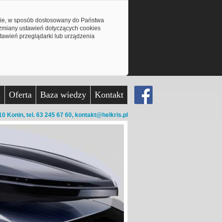
mie, w sposób dostosowany do Państwa
z zmiany ustawień dotyczących cookies
awień przeglądarki lub urządzenia
a
Oferta
Baza wiedzy
Kontakt
10 Konin,
tel. 63 245 67 60,
kontakt@helkris.pl