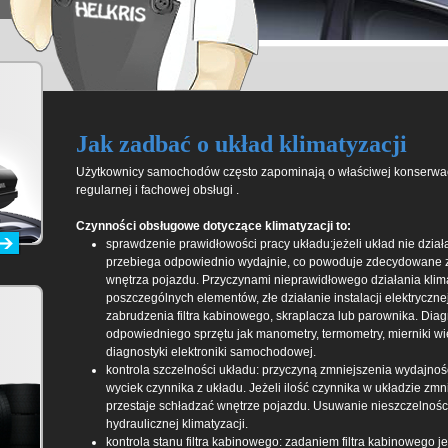
Jak zadbać o układ klimatyzacji
Użytkownicy samochodów często zapominają o właściwej konserwacj
regularnej i fachowej obsługi .
Czynności obsługowe dotyczące klimatyzacji to:
sprawdzenie prawidłowości pracy układu:jeżeli układ nie dział
przebiega odpowiednio wydajnie, co powoduje zdecydowane zm
wnętrza pojazdu. Przyczynami nieprawidłowego działania klim
poszczególnych elementów, złe działanie instalacji elektryczn
zabrudzenia filtra kabinowego, skraplacza lub parownika. Di
odpowiedniego sprzętu jak manometry, termometry, mierniki wi
diagnostyki elektroniki samochodowej.
kontrola szczelności układu: przyczyną zmniejszenia wydajnośc
wyciek czynnika z układu. Jeżeli ilość czynnika w układzie zmn
przestaje schładzać wnętrze pojazdu. Usuwanie nieszczelnośc
hydraulicznej klimatyzacji.
kontrola stanu filtra kabinowego: zadaniem filtra kabinowego