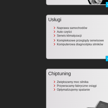
Usługi
Naprawa samochodów
Auto części
Serwis klimatyzacji
Kompleksowe przeglądy serwisowe
Komputerowa diagnostyka silników
Chiptuning
Zwiększamy moc silnika
Przywracamy fabryczne osiągi
Optymalizujemy spalanie