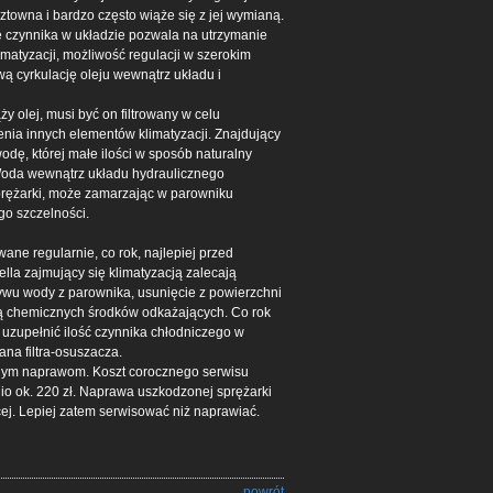
ztowna i bardzo często wiąże się z jej wymianą.
ie czynnika w układzie pozwala na utrzymanie
matyzacji, możliwość regulacji w szerokim
ą cyrkulację oleju wewnątrz układu i
y olej, musi być on filtrowany w celu
ia innych elementów klimatyzacji. Znajdujący
wodę, której małe ilości w sposób naturalny
 Woda wewnątrz układu hydraulicznego
rężarki, może zamarzając w parowniku
go szczelności.
e regularnie, co rok, najlepiej przed
la zajmujący się klimatyzacją zalecają
ywu wody z parownika, usunięcie z powierzchni
cą chemicznych środków odkażających. Co rok
 uzupełnić ilość czynnika chłodniczego w
ana filtra-osuszacza.
wnym naprawom. Koszt corocznego serwisu
io ok. 220 zł. Naprawa uszkodzonej sprężarki
ej. Lepiej zatem serwisować niż naprawiać.
powrót