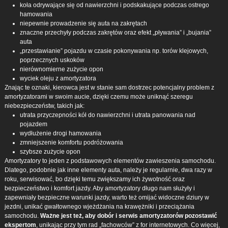
koła odrywające się od nawierzchni i podskakujące podczas ostrego
hamowania
niepewnie prowadzenie się auta na zakrętach
znaczne przechyły podczas zakrętów oraz efekt „pływania” i „bujania”
auta
„przestawianie” pojazdu w czasie pokonywania np. torów klejowych,
poprzecznych uskoków
nierównomierne zużycie opon
wyciek oleju z amortyzatora
Znając te oznaki, kierowca jest w stanie sam dostrzec potencjalny problem z
amortyzatorami w swoim aucie, dzięki czemu może uniknąć szeregu
niebezpieczeństw, takich jak:
utrata przyczepności kół do nawierzchni i utrata panowania nad
pojazdem
wydłużenie drogi hamowania
zmniejszenie komfortu podróżowania
szybsze zużycie opon
Amortyzatory to jeden z podstawowych elementów zawieszenia samochodu.
Dlatego, podobnie jak inne elementy auta, należy je regularnie, dwa razy w
roku, serwisować, bo dzięki temu zwiększamy ich żywotność oraz
bezpieczeństwo i komfort jazdy. Aby amortyzatory długo nam służyły i
zapewniały bezpieczne warunki jazdy, warto też omijać widoczne dziury w
jezdni, unikać gwałtownego wjeżdżania na krawężniki i przeciążania
samochodu.
Ważne jest też, aby dobór i serwis amortyzatorów pozostawić
ekspertom
, unikając przy tym rad „fachowców” z for internetowych. Co więcej,