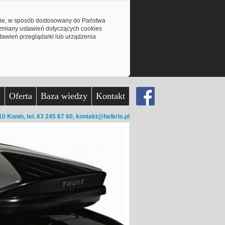
mie, w sposób dostosowany do Państwa
z zmiany ustawień dotyczących cookies
awień przeglądarki lub urządzenia
a
Oferta
Baza wiedzy
Kontakt
10 Konin,
tel. 63 245 67 60,
kontakt@helkris.pl