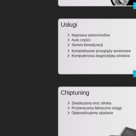
Usługi
Naprawa samochodów
Auto części
Serwis klimatyzacji
Kompleksowe przeglądy serwisowe
Komputerowa diagnostyka silników
Chiptuning
Zwiększamy moc silnika
Przywracamy fabryczne osiągi
Optymalizujemy spalanie