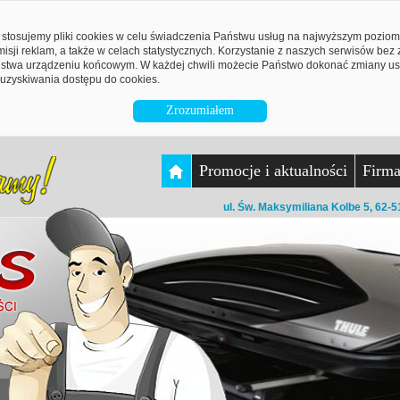
stosujemy pliki cookies w celu świadczenia Państwu usług na najwyższym pozio
emisji reklam, a także w celach statystycznych. Korzystanie z naszych serwisów be
twa urządzeniu końcowym. W każdej chwili możecie Państwo dokonać zmiany ust
uzyskiwania dostępu do cookies.
Zrozumiałem
Promocje i aktualności
Firm
ul. Św. Maksymiliana Kolbe 5, 62-5