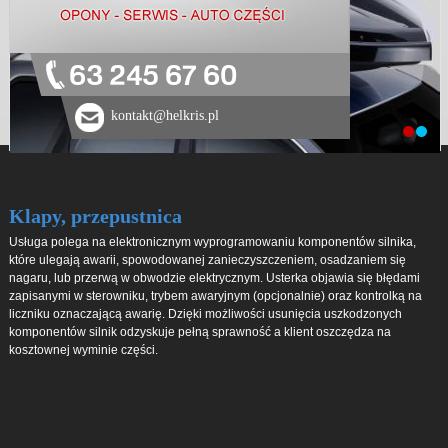
63 245 67 60
kontakt@helkris.pl
Klapy, przepustnica
Usługa polega na elektronicznym wyprogramowaniu komponentów silnika,
które ulegają awarii, spowodowanej zanieczyszczeniem, osadzaniem się
nagaru, lub przerwą w obwodzie elektrycznym. Usterka objawia się błędami
zapisanymi w sterowniku, trybem awaryjnym (opcjonalnie) oraz kontrolką na
liczniku oznaczającą awarię. Dzięki możliwości usunięcia uszkodzonych
komponentów silnik odzyskuje pełną sprawność a klient oszczędza na
kosztownej wyminie części.