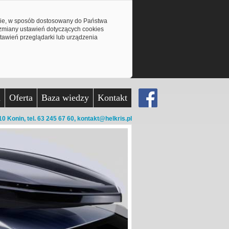
mie, w sposób dostosowany do Państwa
z zmiany ustawień dotyczących cookies
awień przeglądarki lub urządzenia
a
Oferta
Baza wiedzy
Kontakt
10 Konin,
tel. 63 245 67 60,
kontakt@helkris.pl