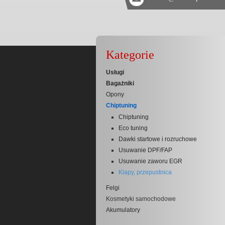
Kategorie
Usługi
Bagażniki
Opony
Chiptuning
Chiptuning
Eco tuning
Dawki startowe i rozruchowe
Usuwanie DPF/FAP
Usuwanie zaworu EGR
Klapy, przepustnica
Felgi
Kosmetyki samochodowe
Akumulatory