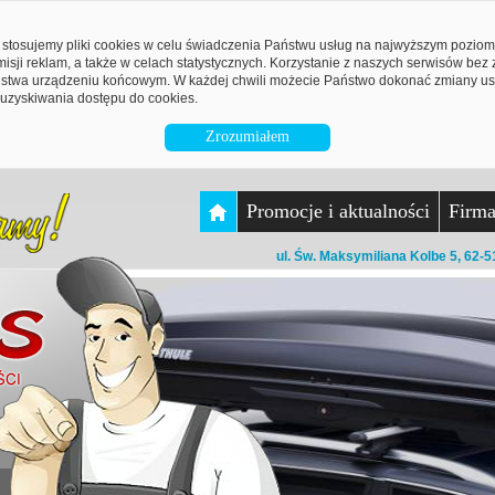
stosujemy pliki cookies w celu świadczenia Państwu usług na najwyższym pozio
emisji reklam, a także w celach statystycznych. Korzystanie z naszych serwisów be
twa urządzeniu końcowym. W każdej chwili możecie Państwo dokonać zmiany ust
uzyskiwania dostępu do cookies.
Zrozumiałem
Promocje i aktualności
Firm
ul. Św. Maksymiliana Kolbe 5, 62-5