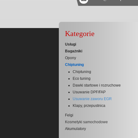
Kategorie
Usługi
Bagażniki
Opony
Chiptuning
Chiptuning
Eco tuning
Dawki startowe i rozruchowe
Usuwanie DPF/FAP
Usuwanie zaworu EGR
Klapy, przepustnica
Felgi
Kosmetyki samochodowe
Akumulatory