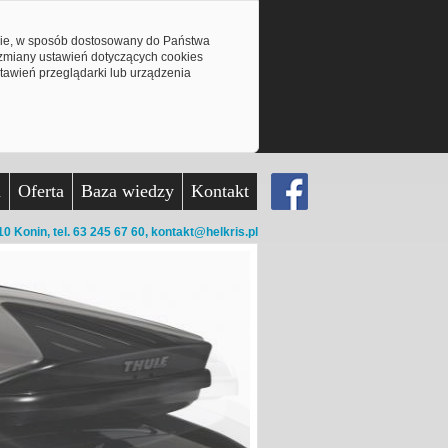
mie, w sposób dostosowany do Państwa
z zmiany ustawień dotyczących cookies
awień przeglądarki lub urządzenia
a
Oferta
Baza wiedzy
Kontakt
10 Konin,
tel. 63 245 67 60,
kontakt@helkris.pl