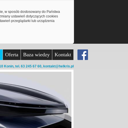
mie, w sposób dostosowany do Państwa
z zmiany ustawień dotyczących cookies
awień przeglądarki lub urządzenia
a
Oferta
Baza wiedzy
Kontakt
10 Konin,
tel. 63 245 67 60,
kontakt@helkris.pl