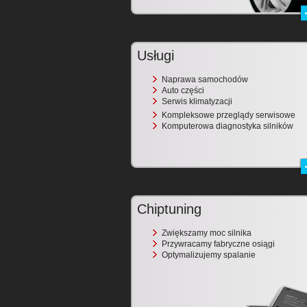
Usługi
Naprawa samochodów
Auto części
Serwis klimatyzacji
Kompleksowe przeglądy serwisowe
Komputerowa diagnostyka silników
Chiptuning
Zwiększamy moc silnika
Przywracamy fabryczne osiągi
Optymalizujemy spalanie