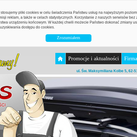
stosujemy pliki cookies w celu świadczenia Państwu usług na najwyższym pozio
emisji reklam, a także w celach statystycznych. Korzystanie z naszych serwisów be
twa urządzeniu końcowym. W każdej chwili możecie Państwo dokonać zmiany ust
uzyskiwania dostępu do cookies.
Zrozumiałem
Promocje i aktualności
Firm
ul. Św. Maksymiliana Kolbe 5, 62-5