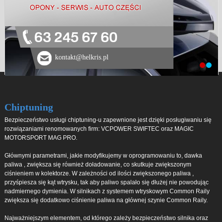
63 245 67 60
kontakt@helkris.pl
Chiptuning
Bezpieczeństwo usługi chiptuning-u zapewnione jest dzięki posługiwaniu się
rozwiązaniami renomowanych firm: VCPOWER SWIFTEC oraz MAGIC
MOTORSPORT MAG PRO.
Głównymi parametrami, jakie modyfikujemy w oprogramowaniu to, dawka
paliwa , zwiększa się również doładowanie, co skutkuje zwiększonym
ciśnieniem w kolektorze. W zależności od ilości zwiększonego paliwa ,
przyśpiesza się kąt wtrysku, tak aby paliwo spalało się dłużej nie powodując
nadmiernego dymienia. W silnikach z systemem wtryskowym Common Raily
zwiększa się dodatkowo ciśnienie paliwa na głównej szynie Common Raily.
Najważniejszym elementem, od którego zależy bezpieczeństwo silnika oraz