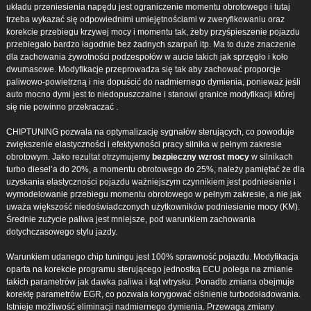
układu przeniesienia napędu jest ograniczenie momentu obrotowego i tutaj
trzeba wykazać się odpowiednimi umiejętnościami w zweryfikowaniu oraz
korekcie przebiegu krzywej mocy i momentu tak, żeby przyśpieszenie pojazdu
przebiegało bardzo łagodnie bez żadnych szarpań itp. Ma to duże znaczenie
dla zachowania żywotności podzespołów w aucie takich jak sprzęgło i koło
dwumasowe. Modyfikacje przeprowadza się tak aby zachować proporcje
paliwowo-powietrzną i nie dopuścić do nadmiernego dymienia, ponieważ jeśli
auto mocno dymi jest to niedopuszczalne i stanowi granice modyfikacji której
się nie powinno przekraczać .
CHIPTUNING pozwala na optymalizację sygnałów sterujących, co powoduje
zwiększenie elastyczności i efektywności pracy silnika w pełnym zakresie
obrotowym. Jako rezultat otrzymujemy
bezpieczny wzrost mocy
w silnikach
turbo diesel’a do 20%, a momentu obrotowego do 25%, należy pamiętać że dla
uzyskania elastyczności pojazdu ważniejszym czynnikiem jest podniesienie i
wymodelowanie przebiegu momentu obrotowego w pełnym zakresie, a nie jak
uważa większość niedoświadczonych użytkowników podniesienie mocy (KM).
Średnie zużycie paliwa jest mniejsze, pod warunkiem zachowania
dotychczasowego stylu jazdy.
Warunkiem udanego chip tuningu jest 100% sprawność pojazdu. Modyfikacja
oparta na korekcie programu sterującego jednostką ECU polega na zmianie
takich parametrów jak dawka paliwa i kąt wtrysku. Ponadto zmiana obejmuje
korektę parametrów EGR, co pozwala korygować ciśnienie turbodoładowania.
Istnieje możliwość eliminacji nadmiernego dymienia. Przewagą zmiany