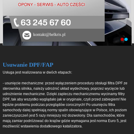
63 245 67 60
kontakt@helkris.pl
Usuwanie DPF/FAP
Usługa jest realizowana w dwóch etapach:
- usunięcie mechaniczne: przed wyłączeniem procedury obsługi filtra DPF ze
sterownika silnika, należy udrożnić układ wydechowy, poprzez wycięcie lub
udrożnienie mechaniczne. Dzięki zapleczu mechanicznemu wycinamy filtry
DPF, tak aby wszystko wyglądało jak w oryginale, czyli przed zabiegiem! Nie
będzie problemu podczas przeglądów corocznych! Po usunięciu filtra
samochody dalej spełniają normy spalin obowiązujące w Polsce, ich poziom
zanieczyszczeń jest 5 razy mniejszy niż dozwolony. Dla samochodów, które
mają zamiar podróżować do krajów gdzie wymagana jest norma Euro 5, jest
możliwość wstawienia dodatkowego katalizatora.