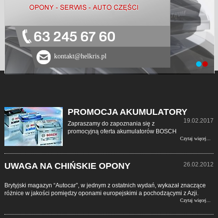
63 245 67 60
kontakt@helkris.pl
PROMOCJA AKUMULATORY
19.02.2017
Zapraszamy do zapoznania się z
promocyjną oferta akumulatorów BOSCH
Czytaj więcej...
UWAGA NA CHIŃSKIE OPONY
26.02.2012
Brytyjski magazyn “Autocar”, w jednym z ostatnich wydań, wykazał znaczące
różnice w jakości pomiędzy oponami europejskimi a pochodzącymi z Azji.
Czytaj więcej...