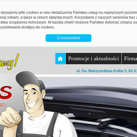
stosujemy pliki cookies w celu świadczenia Państwu usług na najwyższym pozio
emisji reklam, a także w celach statystycznych. Korzystanie z naszych serwisów be
twa urządzeniu końcowym. W każdej chwili możecie Państwo dokonać zmiany ust
uzyskiwania dostępu do cookies.
Zrozumiałem
Promocje i aktualności
Firm
ul. Św. Maksymiliana Kolbe 5, 62-5