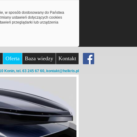
mie, w sposób dostosowany do Państwa
z zmiany ustawień dotyczących cookies
awień przeglądarki lub urządzenia
a
Oferta
Baza wiedzy
Kontakt
10 Konin,
tel. 63 245 67 60,
kontakt@helkris.pl