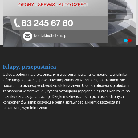
63 245 67 60
kontakt@helkris.pl
Klapy, przepustnica
Usługa polega na elektronicznym wyprogramowaniu komponentów silnika,
które ulegają awarii, spowodowanej zanieczyszczeniem, osadzaniem się
nagaru, lub przerwą w obwodzie elektrycznym. Usterka objawia się błędami
zapisanymi w sterowniku, trybem awaryjnym (opcjonalnie) oraz kontrolką na
liczniku oznaczającą awarię. Dzięki możliwości usunięcia uszkodzonych
komponentów silnik odzyskuje pełną sprawność a klient oszczędza na
kosztownej wyminie części.