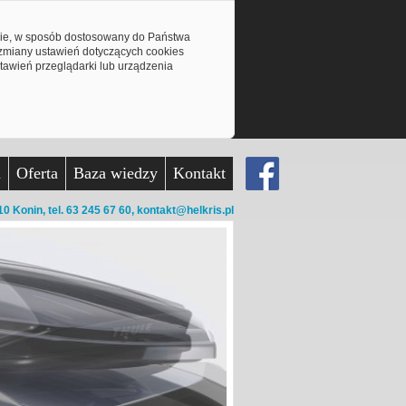
mie, w sposób dostosowany do Państwa
z zmiany ustawień dotyczących cookies
awień przeglądarki lub urządzenia
a
Oferta
Baza wiedzy
Kontakt
10 Konin,
tel. 63 245 67 60,
kontakt@helkris.pl