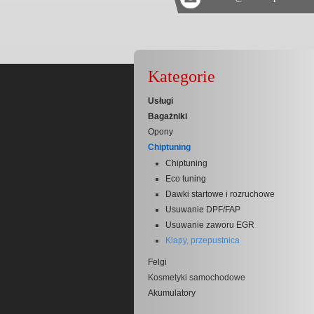
Kategorie
Usługi
Bagażniki
Opony
Chiptuning
Chiptuning
Eco tuning
Dawki startowe i rozruchowe
Usuwanie DPF/FAP
Usuwanie zaworu EGR
Klapy, przepustnica
Felgi
Kosmetyki samochodowe
Akumulatory